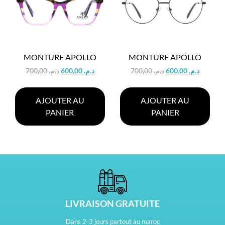
MONTURE APOLLO
MONTURE APOLLO
700,00
د.م.
600,00
د.م.
700,00
د.م.
600,00
د.م.
AJOUTER AU
AJOUTER AU
PANIER
PANIER
LIVRAISON GRATUITE
Dans 2-3 jours partout au maroc