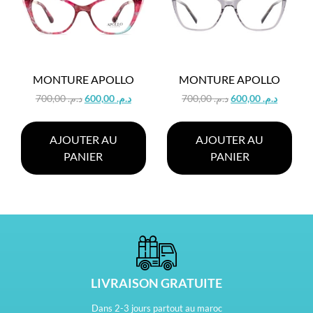
MONTURE APOLLO
MONTURE APOLLO
700,00
د.م.
600,00
د.م.
700,00
د.م.
600,00
د.م.
AJOUTER AU
AJOUTER AU
PANIER
PANIER
LIVRAISON GRATUITE
Dans 2-3 jours partout au maroc