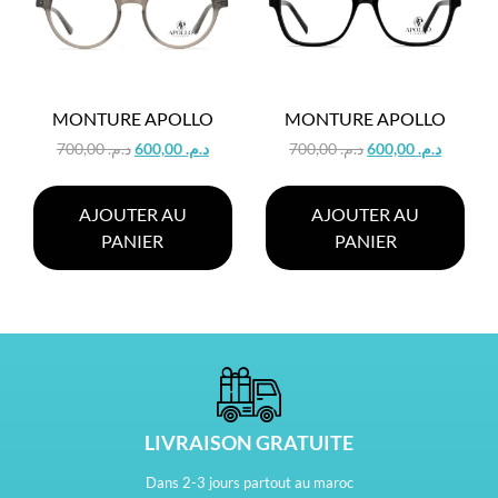
MONTURE APOLLO
MONTURE APOLLO
700,00
د.م.
600,00
د.م.
700,00
د.م.
600,00
د.م.
AJOUTER AU
AJOUTER AU
PANIER
PANIER
LIVRAISON GRATUITE
Dans 2-3 jours partout au maroc